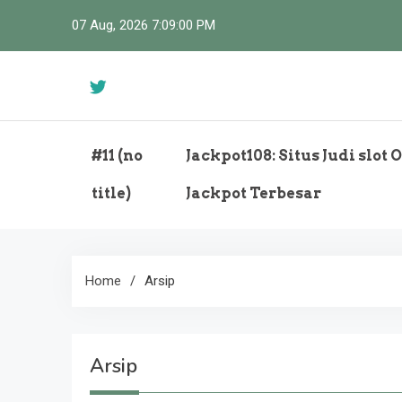
Skip
07 Aug, 2026
7:09:00 PM
to
content
#11 (no
Jackpot108: Situs Judi slot 
title)
Jackpot Terbesar
Home
Arsip
Arsip