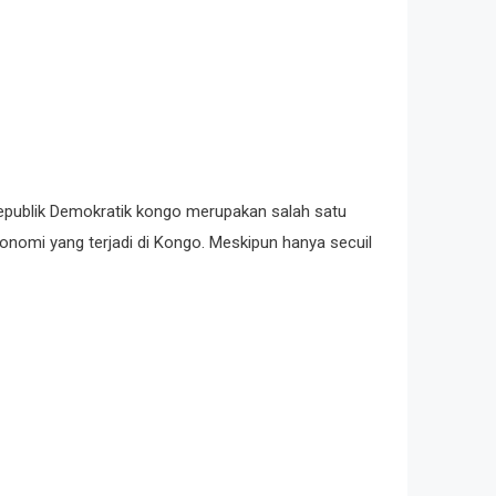
epublik Demokratik kongo merupakan salah satu
ekonomi yang terjadi di Kongo. Meskipun hanya secuil