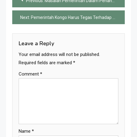
Previous:
Masalah Pemerintah Dalam Penanganan Virus Ebola
navigation
Next:
Pemerintah Kongo Harus Tegas Terhadap Kelompok Bersenjata Demi Kemanusiaan
Leave a Reply
Your email address will not be published.
Required fields are marked
*
Comment
*
Name
*